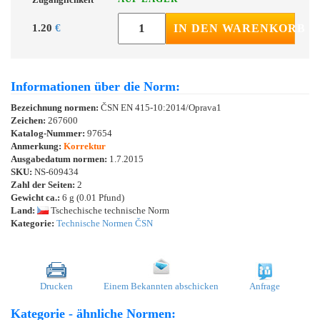
1.20
€
IN DEN WARENKORB
Informationen über die Norm:
Bezeichnung normen:
ČSN EN 415-10:2014/Oprava1
Zeichen:
267600
Katalog-Nummer:
97654
Anmerkung:
Korrektur
Ausgabedatum normen:
1.7.2015
SKU:
NS-609434
Zahl der Seiten:
2
Gewicht ca.:
6 g (0.01 Pfund)
Land:
Tschechische technische Norm
Kategorie:
Technische Normen ČSN
Drucken
Einem Bekannten abschicken
Anfrage
Kategorie - ähnliche Normen: