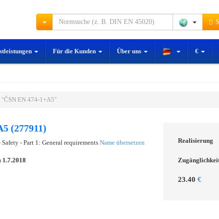
S
stleistungen
Für die Kunden
Über uns
€
 "ČSN EN 474-1+A5"
5 (277911)
Realisierung
Safety - Part 1: General requirements
Name übersetzen
m
1.7.2018
Zugänglichkei
23.40
€