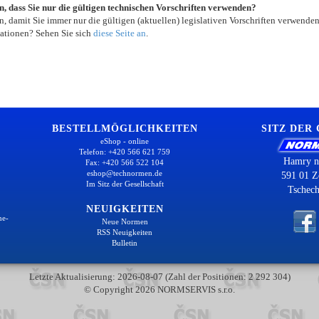
in, dass Sie nur die gültigen technischen Vorschriften verwenden?
, damit Sie immer nur die gültigen (aktuellen) legislativen Vorschriften verwende
ationen? Sehen Sie sich
diese Seite an
.
BESTELLMÖGLICHKEITEN
SITZ DER
eShop - online
Telefon: +420 566 621 759
Hamry n
Fax: +420 566 522 104
eshop@technormen.de
591 01 Z
Im Sitz der Gesellschaft
Tschech
NEUIGKEITEN
ne-
Neue Normen
RSS Neuigkeiten
Bulletin
Letzte Aktualisierung: 2026-08-07 (Zahl der Positionen: 2 292 304)
© Copyright 2026 NORMSERVIS s.r.o.