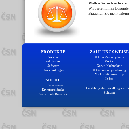
Wollen Sie sich sicher se
Wir bieten Ihnen Lösungen
Brauchen Sie mehr Inform
PRODUKTE
ZAHLUNGSWEISE
Normen
Mit der Zahlungskarte
Publikation
PayPal
Software
Gegen Nachnahme
Dienstleistungen
Mit Anzahlungsrechnung
Mit Banküberweisung
In bar
SUCHE
Übliche Suche
Bezahlung der Bestellung - onli
Erweiterte Suche
Zahlung
Suche nach Branchen