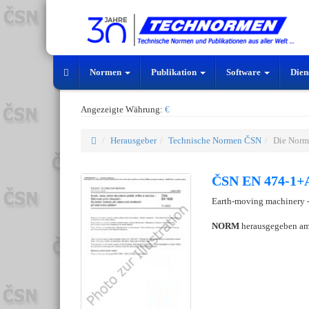
Normen
Publikation
Software
Dien
Angezeigte Währung:
€
Herausgeber
Technische Normen ČSN
Die Norm
ČSN EN 474-1+A
Earth-moving machinery - 
NORM
herausgegeben a