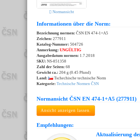
Normansicht
Informationen über die Norm:
Bezeichnung normen:
ČSN EN 474-1+A5
Zeichen:
277911
Katalog-Nummer:
504726
Anmerkung:
UNGÜLTIG
Ausgabedatum normen:
1.7.2018
SKU:
NS-851358
Zahl der Seiten:
68
Gewicht ca.:
204 g (0.45 Pfund)
Land:
Tschechische technische Norm
Kategorie:
Technische Normen ČSN
Normansicht ČSN EN 474-1+A5 (277911)
Ansicht anzeigen lassen.
Empfehlungen:
Aktualisierung de