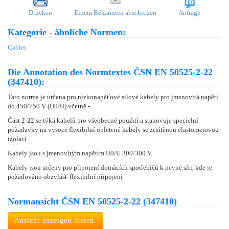
Drucken
Einem Bekannten abschicken
Anfrage
Kategorie - ähnliche Normen:
Cables
Die Annotation des Normtextes ČSN EN 50525-2-22
(347410):
Tato norma je určena pro nízkonapěťové silové kabely pro jmenovitá napětí
do 450/750 V (U0/U) včetně -
Část 2-22 se týká kabelů pro všeobecné použití a stanovuje specielní
požadavky na vysoce flexibilní opletené kabely se zesítěnou elastomerovou
izolací
Kabely jsou s jmenovitým napětím U0/U 300/300 V.
Kabely jsou určeny pro připojení domácích spotřebičů k pevné síti, kde je
požadováno obzvlášť flexibilní připojení
Normansicht ČSN EN 50525-2-22 (347410)
Ansicht anzeigen lassen.