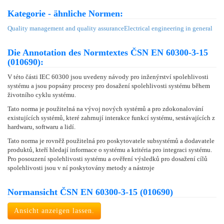
Kategorie - ähnliche Normen:
Quality management and quality assurance
Electrical engineering in general
Die Annotation des Normtextes ČSN EN 60300-3-15
(010690):
V této části IEC 60300 jsou uvedeny návody pro inženýrství spolehlivosti
systému a jsou popsány procesy pro dosažení spolehlivosti systému během
životního cyklu systému.
Tato norma je použitelná na vývoj nových systémů a pro zdokonalování
existujících systémů, které zahrnují interakce funkcí systému, sestávajících z
hardwaru, softwaru a lidí.
Tato norma je rovněž použitelná pro poskytovatele subsystémů a dodavatele
produktů, kteří hledají informace o systému a kritéria pro integraci systému.
Pro posouzení spolehlivosti systému a ověření výsledků pro dosažení cílů
spolehlivosti jsou v ní poskytovány metody a nástroje
Normansicht ČSN EN 60300-3-15 (010690)
Ansicht anzeigen lassen.