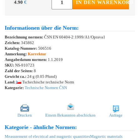
4.90
€
IN DEN WARENKORB
Informationen über die Norm:
Bezeichnung normen:
ČSN EN 60404-2:1999/A1/Oprava1
Zeichen:
345862
Katalog-Nummer:
506516
Anmerkung:
Korrektur
Ausgabedatum normen:
1.1.2019
SKU:
NS-910723
Zahl der Seiten:
8
Gewicht ca.:
24 g (0.05 Pfund)
Land:
Tschechische technische Norm
Kategorie:
Technische Normen ČSN
Drucken
Einem Bekannten abschicken
Anfrage
Kategorie - ähnliche Normen:
Measurement of electrical and magnetic quantities
Magnetic materials