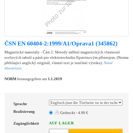
ČSN EN 60404-2:1999/A1/Oprava1 (345862)
Magnetické materiály - Část 2: Metody měření magnetických vlastností
ocelových tabulí a pásů pro elektrotechniku Epsteinovým přístrojem. (Norma
přebírající anglický originál, vlastní text je součástí výtisku).
Name
übersetzen
NORM
herausgegeben am
1.1.2019
Sprache
Realisierung
Gedruckt - 4.90 €
AUF LAGER
Zugänglichkeit