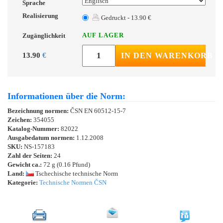
Sprache
Realisierung
Gedruckt - 13.90 €
AUF LAGER
Zugänglichkeit
13.90
€
IN DEN WARENKORB
Informationen über die Norm:
Bezeichnung normen:
ČSN EN 60512-15-7
Zeichen:
354055
Katalog-Nummer:
82022
Ausgabedatum normen:
1.12.2008
SKU:
NS-157183
Zahl der Seiten:
24
Gewicht ca.:
72 g (0.16 Pfund)
Land:
Tschechische technische Norm
Kategorie:
Technische Normen ČSN