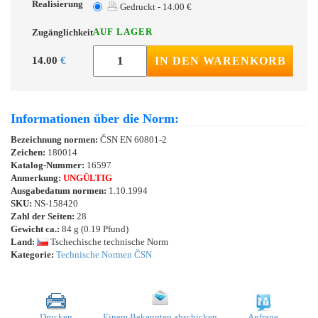
Realisierung
Gedruckt - 14.00 €
AUF LAGER
Zugänglichkeit
14.00
€
IN DEN WARENKORB
Informationen über die Norm:
Bezeichnung normen:
ČSN EN 60801-2
Zeichen:
180014
Katalog-Nummer:
16597
Anmerkung:
UNGÜLTIG
Ausgabedatum normen:
1.10.1994
SKU:
NS-158420
Zahl der Seiten:
28
Gewicht ca.:
84 g (0.19 Pfund)
Land:
Tschechische technische Norm
Kategorie:
Technische Normen ČSN
Drucken
Einem Bekannten abschicken
Anfrage