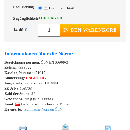
Realisierung
Gedruckt - 14.40 €
AUF LAGER
Zugänglichkeit
14.40
€
IN DEN WARENKORB
Informationen über die Norm:
Bezeichnung normen:
ČSN EN 60909-3
Zeichen:
333022
Katalog-Nummer:
71017
Anmerkung:
UNGÜLTIG
Ausgabedatum normen:
1.8.2004
SKU:
NS-158763
Zahl der Seiten:
32
Gewicht ca.:
96 g (0.21 Pfund)
Land:
Tschechische technische Norm
Kategorie:
Technische Normen ČSN