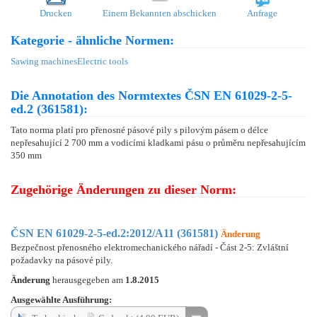
Drucken
Einem Bekannten abschicken
Anfrage
Kategorie - ähnliche Normen:
Sawing machines
Electric tools
Die Annotation des Normtextes ČSN EN 61029-2-5-
ed.2 (361581):
Tato norma platí pro přenosné pásové pily s pilovým pásem o délce
nepřesahující 2 700 mm a vodicími kladkami pásu o průměru nepřesahujícím
350 mm
Zugehörige Änderungen zu dieser Norm:
ČSN EN 61029-2-5-ed.2:2012/A11 (361581)
Änderung
Bezpečnost přenosného elektromechanického nářadí - Část 2-5: Zvláštní
požadavky na pásové pily.
Änderung
herausgegeben am
1.8.2015
Ausgewählte Ausführung: