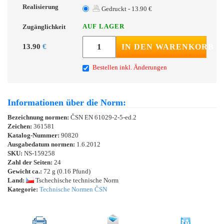
Realisierung
Gedruckt - 13.90 €
AUF LAGER
Zugänglichkeit
13.90
€
IN DEN WARENKORB
Bestellen inkl. Änderungen
Informationen über die Norm:
Bezeichnung normen:
ČSN EN 61029-2-5-ed.2
Zeichen:
361581
Katalog-Nummer:
90820
Ausgabedatum normen:
1.6.2012
SKU:
NS-159258
Zahl der Seiten:
24
Gewicht ca.:
72 g (0.16 Pfund)
Land:
Tschechische technische Norm
Kategorie:
Technische Normen ČSN