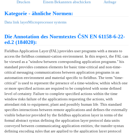
Drucken
Einem Bekannten abschicken
Anfrage
Kategorie - ähnliche Normen:
Data link layer
Microprocessor systems
Die Annotation des Normtextes ČSN EN 61158-6-22-
ed.2 (184020):
Fieldbus Application Layer (FAL) provides user programs with a means to
access the fieldbus communi-cation environment. In this respect, the FAL can
be viewed as a "window between corresponding application programs." his
standard provides common elements for basic time-critical and non-time-
critical messaging communications between application programs in an
automation environment and material specific to fieldbus. The term "time-
critical" is used to represent the presence of a time-window, within which one
or more specified actions are required to be completed with some defined
level of certainty. Failure to complete specified actions within the time
window risks failure of the applications requesting the actions, with
attendant risk to equipment, plant and possibly human life. This standard
specifies interactions between remote applications and defines the externally
visible behavior provided by the fieldbus application layer in terms of the
formal abstract syntax defining the application layer protocol data units
conveyed between communicating application entities; the transfer syntax
defining encoding rules that are applied to the application layer protocol