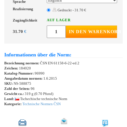
Sprache
Realisierung
Gedruckt - 31.70 €
AUF LAGER
Zugänglichkeit
31.70
€
IN DEN WARENKORB
Informationen über die Norm:
Bezeichnung normen:
ČSN EN 61158-6-22-ed.2
Zeichen:
184020
Katalog-Nummer:
96990
Ausgabedatum normen:
1.6.2015
SKU:
NS-588875
Zahl der Seiten:
96
Gewicht ca.:
319 g (0.70 Pfund)
Land:
Tschechische technische Norm
Kategorie:
Technische Normen ČSN