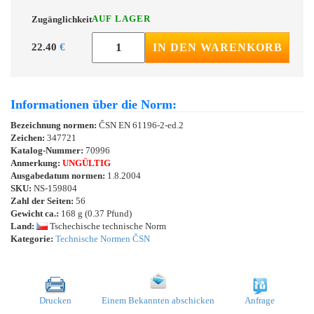
AUF LAGER
Zugänglichkeit
22.40
€
IN DEN WARENKORB
Informationen über die Norm:
Bezeichnung normen:
ČSN EN 61196-2-ed.2
Zeichen:
347721
Katalog-Nummer:
70996
Anmerkung:
UNGÜLTIG
Ausgabedatum normen:
1.8.2004
SKU:
NS-159804
Zahl der Seiten:
56
Gewicht ca.:
168 g (0.37 Pfund)
Land:
Tschechische technische Norm
Kategorie:
Technische Normen ČSN
Drucken
Einem Bekannten abschicken
Anfrage