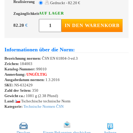
Realisierung
Gedruckt - 82.20 €
AUF LAGER
Zugänglichkeit
82.20
€
IN DEN WARENKORB
Informationen über die Norm:
Bezeichnung normen:
ČSN EN 61804-3-ed.3
Zeichen:
184003
Katalog-Nummer:
99010
Anmerkung:
UNGÜLTIG
Ausgabedatum normen:
1.3.2016
SKU:
NS-632429
Zahl der Seiten:
350
Gewicht ca.:
1081 g (2.38 Pfund)
Land:
Tschechische technische Norm
Kategorie:
Technische Normen ČSN
Drucken
Einem Bekannten abschicken
Anfrage