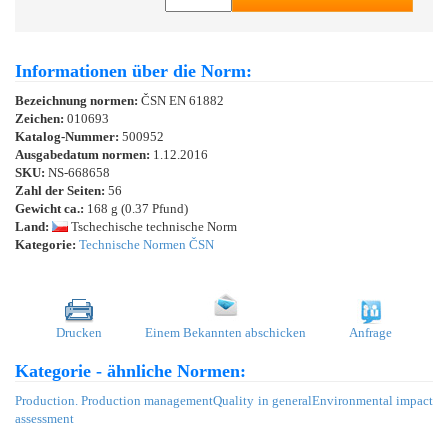
Informationen über die Norm:
Bezeichnung normen:
ČSN EN 61882
Zeichen:
010693
Katalog-Nummer:
500952
Ausgabedatum normen:
1.12.2016
SKU:
NS-668658
Zahl der Seiten:
56
Gewicht ca.:
168 g (0.37 Pfund)
Land:
Tschechische technische Norm
Kategorie:
Technische Normen ČSN
Drucken
Einem Bekannten abschicken
Anfrage
Kategorie - ähnliche Normen:
Production. Production management
Quality in general
Environmental impact
assessment