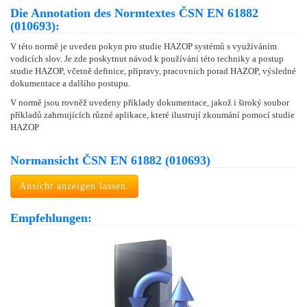
Die Annotation des Normtextes ČSN EN 61882
(010693):
V této normě je uveden pokyn pro studie HAZOP systémů s využíváním
vodicích slov. Je zde poskytnut návod k používání této techniky a postup
studie HAZOP, včetně definice, přípravy, pracovních porad HAZOP, výsledné
dokumentace a dalšího postupu.
V normě jsou rovněž uvedeny příklady dokumentace, jakož i široký soubor
příkladů zahrnujících různé aplikace, které ilustrují zkoumání pomocí studie
HAZOP
Normansicht ČSN EN 61882 (010693)
Ansicht anzeigen lassen.
Empfehlungen: