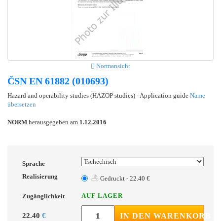
Normansicht
ČSN EN 61882 (010693)
Hazard and operability studies (HAZOP studies) - Application guide
Name
übersetzen
NORM
herausgegeben am
1.12.2016
Sprache
Realisierung
Gedruckt - 22.40 €
AUF LAGER
Zugänglichkeit
22.40
€
IN DEN WARENKORB