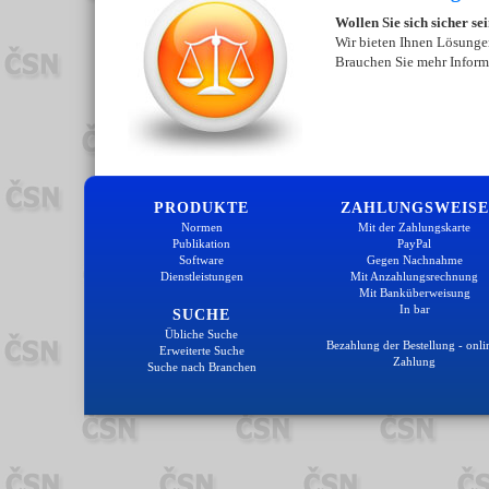
Wollen Sie sich sicher se
Wir bieten Ihnen Lösungen
Brauchen Sie mehr Inform
PRODUKTE
ZAHLUNGSWEISE
Normen
Mit der Zahlungskarte
Publikation
PayPal
Software
Gegen Nachnahme
Dienstleistungen
Mit Anzahlungsrechnung
Mit Banküberweisung
In bar
SUCHE
Übliche Suche
Bezahlung der Bestellung - onli
Erweiterte Suche
Zahlung
Suche nach Branchen