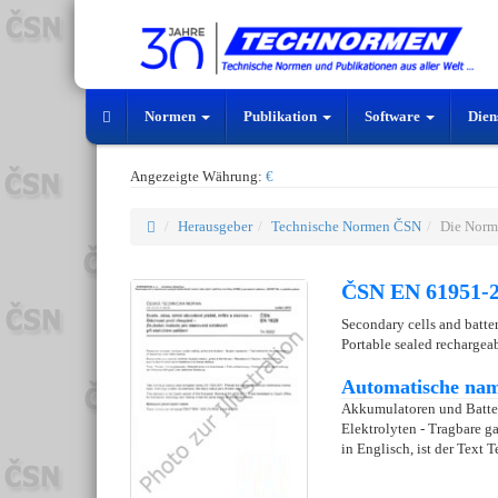
Normen
Publikation
Software
Dien
Angezeigte Währung:
€
Herausgeber
Technische Normen ČSN
Die Norm
ČSN EN 61951-2
Secondary cells and batter
Portable sealed rechargeab
Automatische nam
Akkumulatoren und Batter
Elektrolyten - Tragbare g
in Englisch, ist der Text T