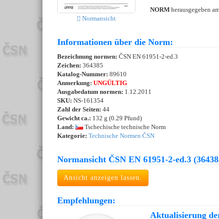
NORM
herausgegeben a
Normansicht
Informationen über die Norm:
Bezeichnung normen:
ČSN EN 61951-2-ed.3
Zeichen:
364385
Katalog-Nummer:
89610
Anmerkung:
UNGÜLTIG
Ausgabedatum normen:
1.12.2011
SKU:
NS-161354
Zahl der Seiten:
44
Gewicht ca.:
132 g (0.29 Pfund)
Land:
Tschechische technische Norm
Kategorie:
Technische Normen ČSN
Normansicht ČSN EN 61951-2-ed.3 (36438
Ansicht anzeigen lassen.
Empfehlungen:
Aktualisierung de