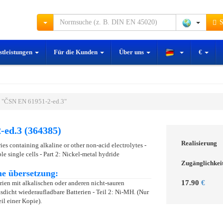
S
stleistungen
Für die Kunden
Über uns
€
 "ČSN EN 61951-2-ed.3"
-ed.3 (364385)
Realisierung
ies containing alkaline or other non-acid electrolytes -
le single cells - Part 2: Nickel-metal hydride
Zugänglichkei
e übersetzung:
17.90
€
ien mit alkalischen oder anderen nicht-sauren
asdicht wiederaufladbare Batterien - Teil 2: Ni-MH. (Nur
eil einer Kopie).