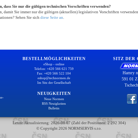
in, dass Sie nur die gültigen technischen Vorschriften verwenden?
, damit Sie immer nur die gültigen (aktuellen) legislativen Vorschriften verwende
ationen? Sehen Sie sich
diese Seite an
.
BESTELLMÖGLICHKEITEN
SITZ DER
eShop - online
Telefon: +420 566 621 759
Hamry n
Fax: +420 566 522 104
eshop@technormen.de
591 01 Z
Im Sitz der Gesellschaft
Tschech
NEUIGKEITEN
ne-
Neue Normen
RSS Neuigkeiten
Bulletin
Letzte Aktualisierung: 2026-08-07 (Zahl der Positionen: 2 292 304)
© Copyright 2026 NORMSERVIS s.r.o.