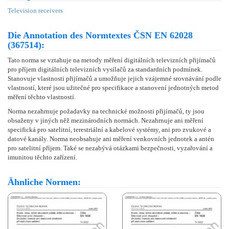
Television receivers
Die Annotation des Normtextes ČSN EN 62028
(367514):
Tato norma se vztahuje na metody měření digitálních televizních přijímačů
pro příjem digitálních televizních vysílačů za standardních podmínek.
Stanovuje vlastnosti přijímačů a umožňuje jejich vzájemné srovnávání podle
vlastností, které jsou užitečné pro specifikace a stanovení jednotných metod
měření těchto vlastností.
Norma nezahrnuje požadavky na technické možnosti přijímačů, ty jsou
obsaženy v jiných něž mezinárodních normách. Nezahrnuje ani měření
specifická pro satelitní, terestriální a kabelové systémy, ani pro zvukové a
datové kanály. Norma neobsahuje ani měření venkovních jednotek a antén
pro satelitní příjem. Také se nezabývá otázkami bezpečnosti, vyzařování a
imunitou těchto zařízení.
Ähnliche Normen: