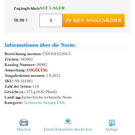
AUF LAGER
Zugänglichkeit
38.90
€
IN DEN WARENKORB
Informationen über die Norm:
Bezeichnung normen:
ČSN EN 62264-5
Zeichen:
182002
Katalog-Nummer:
90985
Anmerkung:
UNGÜLTIG
Ausgabedatum normen:
1.9.2012
SKU:
NS-161861
Zahl der Seiten:
114
Gewicht ca.:
373 g (0.82 Pfund)
Land:
Tschechische technische Norm
Kategorie:
Technische Normen ČSN
Drucken
Einem Bekannten abschicken
Anfrage