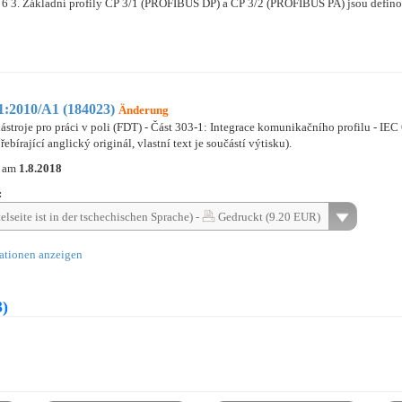
 3. Základní profily CP 3/1 (PROFIBUS DP) a CP 3/2 (PROFIBUS PA) jsou definov
:2010/A1 (184023)
Änderung
nástroje pro práci v poli (FDT) - Část 303-1: Integrace komunikačního profilu - IE
ebírající anglický originál, vlastní text je součástí výtisku).
n am
1.8.2018
:
elseite ist in der tschechischen Sprache) -
Gedruckt (9.20 EUR)
ationen anzeigen
3)