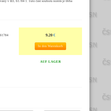
ány v IEC 61784 1. Tuto část souboru norem je třeba
9.20
€
C 61784
In den Warenkorb
AUF LAGER