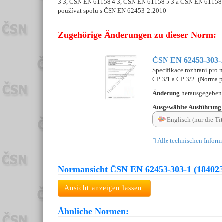
3 3, ČSN EN 61158 4 3, ČSN EN 61158 5 3 a ČSN EN 61158 6
používat spolu s ČSN EN 62453-2:2010
Zugehörige Änderungen zu dieser Norm:
ČSN EN 62453-303-1
Specifikace rozhraní pro 
CP 3/1 a CP 3/2. (Norma př
Änderung
herausgegebe
Ausgewählte Ausführung
Englisch (nur die Tit
Alle technischen Inform
Normansicht ČSN EN 62453-303-1 (18402
Ansicht anzeigen lassen.
Ähnliche Normen: