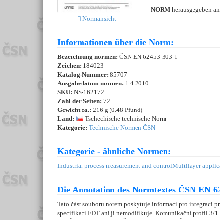
NORM
herausgegeben a
Normansicht
Informationen über die Norm:
Bezeichnung normen:
ČSN EN 62453-303-1
Zeichen:
184023
Katalog-Nummer:
85707
Ausgabedatum normen:
1.4.2010
SKU:
NS-162172
Zahl der Seiten:
72
Gewicht ca.:
216 g (0.48 Pfund)
Land:
Tschechische technische Norm
Kategorie:
Technische Normen ČSN
Kategorie - ähnliche Normen:
Industrial process measurement and control
Multilayer applic
Die Annotation des Normtextes ČSN EN 62
Tato část souboru norem poskytuje informaci pro integraci 
specifikaci FDT ani ji nemodifikuje. Komunikační profil 