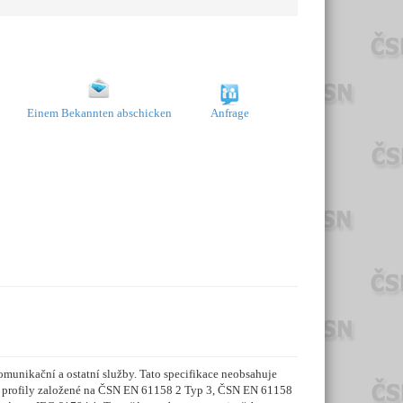
Einem Bekannten abschicken
Anfrage
munikační a ostatní služby. Tato specifikace neobsahuje
í profily založené na ČSN EN 61158 2 Typ 3, ČSN EN 61158