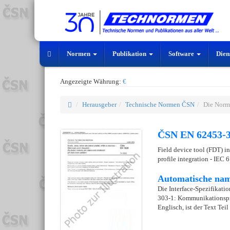
Normen
Publikation
Software
Dien
Angezeigte Währung:
€
Herausgeber
Technische Normen ČSN
Die Norm
ČSN EN 62453-3
Field device tool (FDT) i
profile integration - IEC
Automatische nam
Die Interface-Spezifikatio
303-1: Kommunikationspro
Englisch, ist der Text Teil