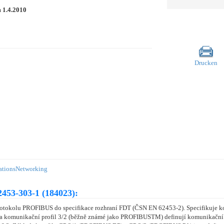
m
1.4.2010
Drucken
ations
Networking
453-303-1 (184023):
protokolu PROFIBUS do specifikace rozhraní FDT (ČSN EN 62453-2). Specifikuje ko
3/1 a komunikační profil 3/2 (běžně známé jako PROFIBUSTM) definují komunikačn