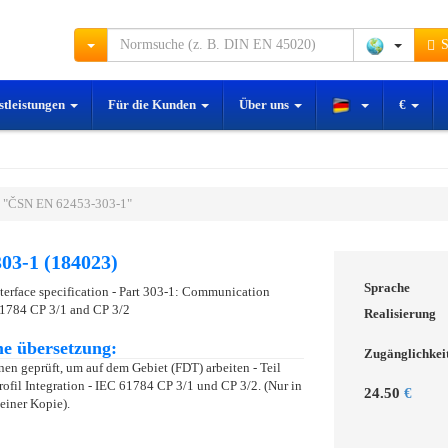
S
stleistungen
Für die Kunden
Über uns
€
 "ČSN EN 62453-303-1"
03-1 (184023)
Sprache
nterface specification - Part 303-1: Communication
 61784 CP 3/1 and CP 3/2
Realisierung
e übersetzung:
Zugänglichkei
nen geprüft, um auf dem Gebiet (FDT) arbeiten - Teil
fil Integration - IEC 61784 CP 3/1 und CP 3/2. (Nur in
24.50
€
 einer Kopie).