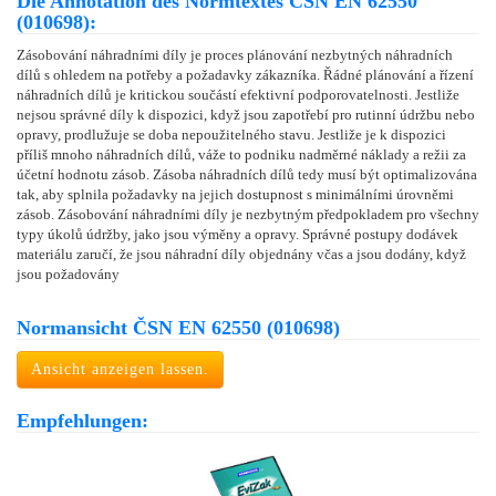
Die Annotation des Normtextes ČSN EN 62550
(010698):
Zásobování náhradními díly je proces plánování nezbytných náhradních
dílů s ohledem na potřeby a požadavky zákazníka. Řádné plánování a řízení
náhradních dílů je kritickou součástí efektivní podporovatelnosti. Jestliže
nejsou správné díly k dispozici, když jsou zapotřebí pro rutinní údržbu nebo
opravy, prodlužuje se doba nepoužitelného stavu. Jestliže je k dispozici
příliš mnoho náhradních dílů, váže to podniku nadměrné náklady a režii za
účetní hodnotu zásob. Zásoba náhradních dílů tedy musí být optimalizována
tak, aby splnila požadavky na jejich dostupnost s minimálními úrovněmi
zásob. Zásobování náhradními díly je nezbytným předpokladem pro všechny
typy úkolů údržby, jako jsou výměny a opravy. Správné postupy dodávek
materiálu zaručí, že jsou náhradní díly objednány včas a jsou dodány, když
jsou požadovány
Normansicht ČSN EN 62550 (010698)
Ansicht anzeigen lassen.
Empfehlungen: