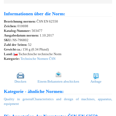
Informationen über die Norm:
Bezeichnung normen:
ČSN EN 62550
Zeichen:
010698
Katalog-Nummer:
503477
Ausgabedatum normen:
1.10.2017
SKU:
NS-796802
Zahl der Seiten:
52
Gewicht ca.:
156 g (0.34 Pfund)
Land:
Tschechische technische Norm
Kategorie:
Technische Normen ČSN
Drucken
Einem Bekannten abschicken
Anfrage
Kategorie - ähnliche Normen:
Quality in general
Characteristics and design of machines, apparatus,
equipment