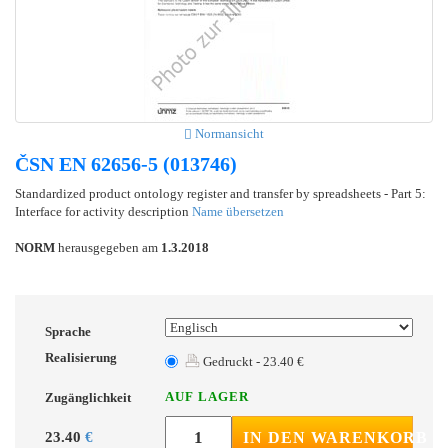
Normansicht
ČSN EN 62656-5 (013746)
Standardized product ontology register and transfer by spreadsheets - Part 5:
Interface for activity description
Name übersetzen
NORM
herausgegeben am
1.3.2018
Sprache
Realisierung
Gedruckt - 23.40 €
AUF LAGER
Zugänglichkeit
23.40
€
IN DEN WARENKORB