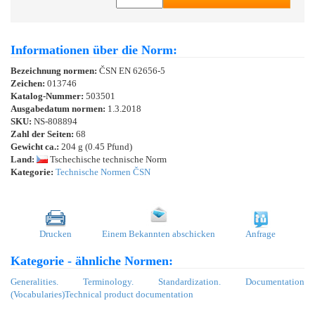
Informationen über die Norm:
Bezeichnung normen:
ČSN EN 62656-5
Zeichen:
013746
Katalog-Nummer:
503501
Ausgabedatum normen:
1.3.2018
SKU:
NS-808894
Zahl der Seiten:
68
Gewicht ca.:
204 g (0.45 Pfund)
Land:
Tschechische technische Norm
Kategorie:
Technische Normen ČSN
Drucken
Einem Bekannten abschicken
Anfrage
Kategorie - ähnliche Normen:
Generalities. Terminology. Standardization. Documentation
(Vocabularies)
Technical product documentation