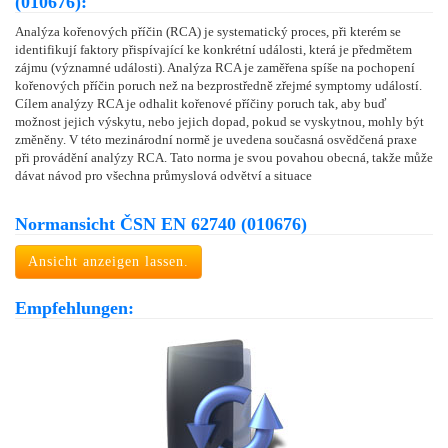
(010676):
Analýza kořenových příčin (RCA) je systematický proces, při kterém se
identifikují faktory přispívající ke konkrétní události, která je předmětem
zájmu (významné události). Analýza RCA je zaměřena spíše na pochopení
kořenových příčin poruch než na bezprostředně zřejmé symptomy událostí.
Cílem analýzy RCA je odhalit kořenové příčiny poruch tak, aby buď
možnost jejich výskytu, nebo jejich dopad, pokud se vyskytnou, mohly být
změněny. V této mezinárodní normě je uvedena současná osvědčená praxe
při provádění analýzy RCA. Tato norma je svou povahou obecná, takže může
dávat návod pro všechna průmyslová odvětví a situace
Normansicht ČSN EN 62740 (010676)
Ansicht anzeigen lassen.
Empfehlungen: