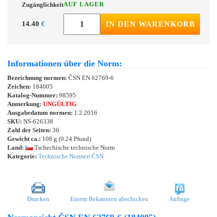
AUF LAGER
Zugänglichkeit
14.40
€
IN DEN WARENKORB
Informationen über die Norm:
Bezeichnung normen:
ČSN EN 62769-6
Zeichen:
184005
Katalog-Nummer:
98595
Anmerkung:
UNGÜLTIG
Ausgabedatum normen:
1.2.2016
SKU:
NS-626338
Zahl der Seiten:
36
Gewicht ca.:
108 g (0.24 Pfund)
Land:
Tschechische technische Norm
Kategorie:
Technische Normen ČSN
Drucken
Einem Bekannten abschicken
Anfrage