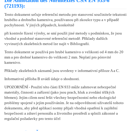
Die Annotation des Normtextes ČSN EN 933-6
(721193):
Tento dokument určuje referenční metodu pro stanovení součinitele tekutosti
hrubého a drobného kameniva, používanou při zkoušce typu a v případě
pochybnosti. V jiných případech, konkrétně
při kontrole řízení výroby, se smí použít jiné metody s podmínkou, že jsou
vhodné a podobné stanovené referenční metodě. Příklady dalších
vyvinutých zkušebních metod lze najít v Bibliografii.
Tento dokument se používá pro hrubé kamenivo o velikosti od 4 mm do 20
mm a pro drobné kamenivo do velikosti 2 mm. Neplatí pro pórovité
kamenivo.
Příklady zkušebních záznamů jsou uvedeny v informativní příloze A a C.
Informativní příloha B uvádí údaje o shodnosti.
UPOZORNĚNÍ - Použití této části EN 933 může zahrnovat nebezpečné
materiály, činnosti a zařízení (jako jsou prach, hluk a zvedání těžkých
břemen). Jejím cílem není řešit všechny bezpečnostní nebo ekologické
problémy spojené s jejím používáním. Je na odpovědnosti uživatelů tohoto
dokumentu, aby před aplikací normy přijali vhodná opatření k zajištění
bezpečnosti a zdraví personálu a životního prostředí a splnili zákonné a
regulační požadavky pro tento účel