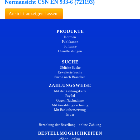
Normansicht ČSN EN 933-6 (721193)
Ansicht anzeigen lassen.
PRODUKTE
Normen
Publikation
Software
Dienstleistungen
SUCHE
Übliche Suche
Erweiterte Suche
Suche nach Branchen
ZAHLUNGSWEISE
Mit der Zahlungskarte
PayPal
Gegen Nachnahme
Mit Anzahlungsrechnung
Mit Banküberweisung
In bar
Bezahlung der Bestellung - online-Zahlung
BESTELLMÖGLICHKEITEN
eShop - online