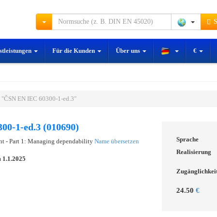
S
stleistungen
Für die Kunden
Über uns
€
 "ČSN EN IEC 60300-1-ed.3"
00-1-ed.3 (010690)
Sprache
t - Part 1: Managing dependability
Name übersetzen
Realisierung
m
1.1.2025
Zugänglichkei
24.50
€