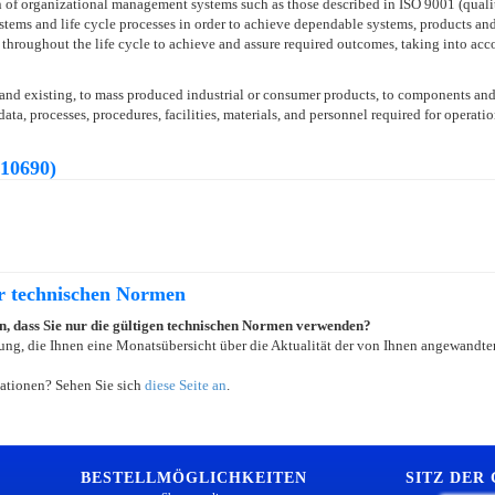
on of organizational management systems such as those described in ISO 9001 (qu
ystems and life cycle processes in order to achieve dependable systems, products and
throughout the life cycle to achieve and assure required outcomes, taking into acco
and existing, to mass produced industrial or consumer products, to components and 
ata, processes, procedures, facilities, materials, and personnel required for operati
10690)
er technischen Normen
ein, dass Sie nur die gültigen technischen Normen verwenden?
ung, die Ihnen eine Monatsübersicht über die Aktualität der von Ihnen angewandten
ationen? Sehen Sie sich
diese Seite an
.
BESTELLMÖGLICHKEITEN
SITZ DER