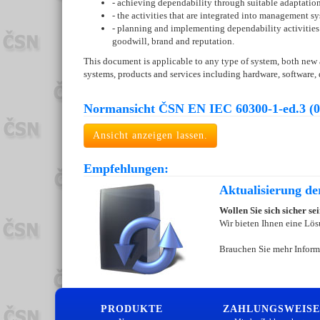
- achieving dependability through suitable adaptati
- the activities that are integrated into management s
- planning and implementing dependability activities 
goodwill, brand and reputation.
This document is applicable to any type of system, both new 
systems, products and services including hardware, software, d
Normansicht ČSN EN IEC 60300-1-ed.3 (0
Ansicht anzeigen lassen.
Empfehlungen:
Aktualisierung d
Wollen Sie sich sicher s
Wir bieten Ihnen eine Lös
Brauchen Sie mehr Inform
PRODUKTE
ZAHLUNGSWEISE