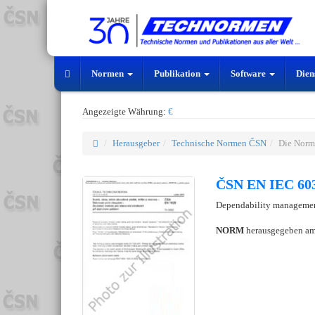
Normen
Publikation
Software
Dien
Angezeigte Währung:
€
Herausgeber
Technische Normen ČSN
Die Norm
ČSN EN IEC 603
Dependability managemen
NORM
herausgegeben a