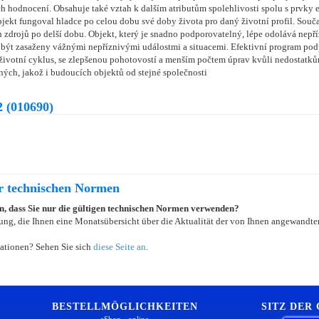
h hodnocení. Obsahuje také vztah k dalším atributům spolehlivosti spolu s prvky
jekt fungoval hladce po celou dobu své doby života pro daný životní profil. Sou
 zdrojů po delší dobu. Objekt, který je snadno podporovatelný, lépe odolává nepří
 být zasaženy vážnými nepříznivými událostmi a situacemi. Efektivní program podp
životní cyklus, se zlepšenou pohotovostí a menším počtem úprav kvůli nedostatk
ných, jakož i budoucích objektů od stejné společnosti
 (010690)
er technischen Normen
ein, dass Sie nur die gültigen technischen Normen verwenden?
ung, die Ihnen eine Monatsübersicht über die Aktualität der von Ihnen angewandten
ationen? Sehen Sie sich
diese Seite an
.
BESTELLMÖGLICHKEITEN
SITZ DER