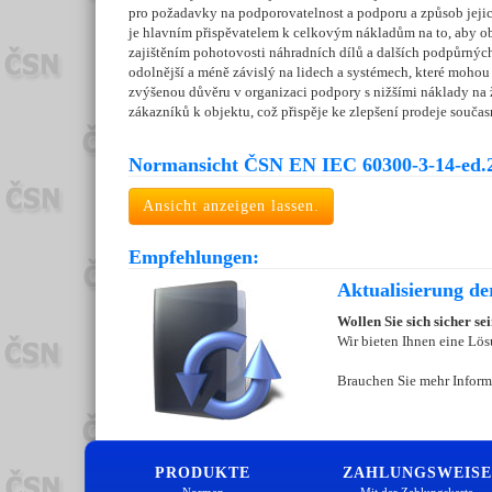
pro požadavky na podporovatelnost a podporu a způsob jejic
je hlavním přispěvatelem k celkovým nákladům na to, aby ob
zajištěním pohotovosti náhradních dílů a dalších podpůrných
odolnější a méně závislý na lidech a systémech, které mohou
zvýšenou důvěru v organizaci podpory s nižšími náklady na 
zákazníků k objektu, což přispěje ke zlepšení prodeje součas
Normansicht ČSN EN IEC 60300-3-14-ed.2
Ansicht anzeigen lassen.
Empfehlungen:
Aktualisierung d
Wollen Sie sich sicher s
Wir bieten Ihnen eine Lös
Brauchen Sie mehr Inform
PRODUKTE
ZAHLUNGSWEISE