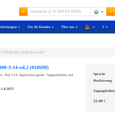
S
stleistungen
Für die Kunden
Über uns
€
 "ČSN EN IEC 60300-3-14-ed.2"
00-3-14-ed.2 (010690)
Sprache
- Part 3-14: Application guide - Supportability and
Realisierung
m
1.6.2025
Zugänglichkei
22.40
€