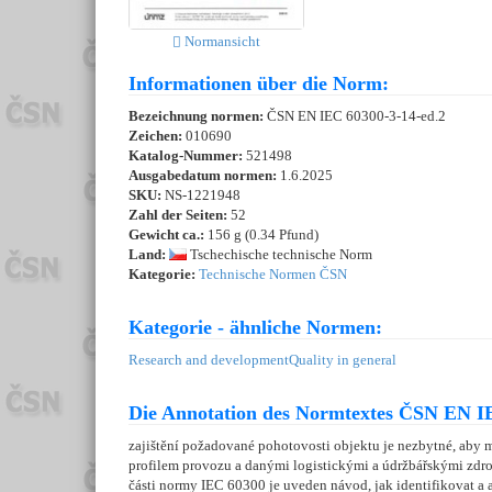
Normansicht
Informationen über die Norm:
Bezeichnung normen:
ČSN EN IEC 60300-3-14-ed.2
Zeichen:
010690
Katalog-Nummer:
521498
Ausgabedatum normen:
1.6.2025
SKU:
NS-1221948
Zahl der Seiten:
52
Gewicht ca.:
156 g (0.34 Pfund)
Land:
Tschechische technische Norm
Kategorie:
Technische Normen ČSN
Kategorie - ähnliche Normen:
Research and development
Quality in general
Die Annotation des Normtextes ČSN EN IE
zajištění požadované pohotovosti objektu je nezbytné, aby
profilem provozu a danými logistickými a údržbářskými zdroji.
části normy IEC 60300 je uveden návod, jak identifikovat a