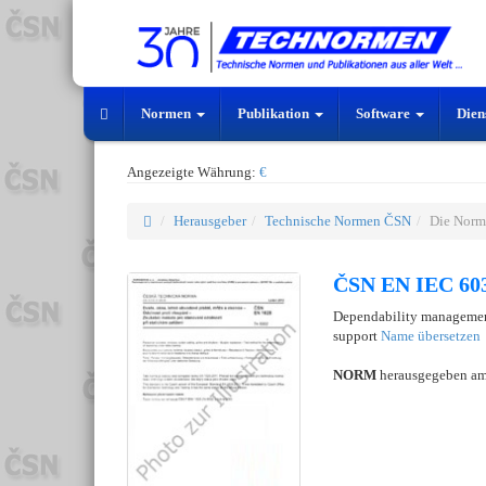
Normen
Publikation
Software
Dien
Angezeigte Währung:
€
Herausgeber
Technische Normen ČSN
Die Norm
ČSN EN IEC 603
Dependability management 
support
Name übersetzen
NORM
herausgegeben a