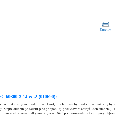
Drucken
C 60300-3-14-ed.2 (010690):
 měl objekt nezbytnou podporovatelnost, tj. schopnost být podporován tak, aby b
 Stejně důležité je zajistit jeho podporu, tj. poskytování zdrojů, které umožňují,
 aplikovat vhodné techniky analýzy a zajištění podporovatelnosti a podpory objek