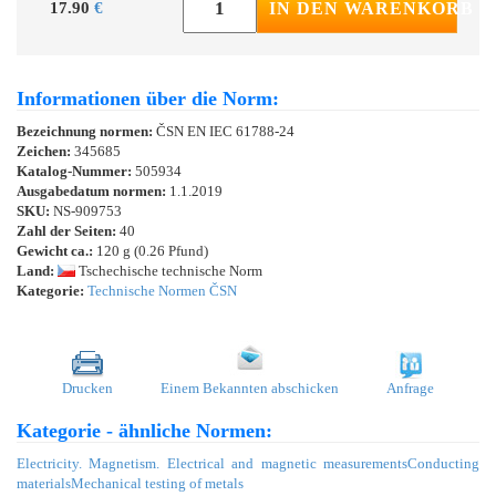
17.90
€
IN DEN WARENKORB
Informationen über die Norm:
Bezeichnung normen:
ČSN EN IEC 61788-24
Zeichen:
345685
Katalog-Nummer:
505934
Ausgabedatum normen:
1.1.2019
SKU:
NS-909753
Zahl der Seiten:
40
Gewicht ca.:
120 g (0.26 Pfund)
Land:
Tschechische technische Norm
Kategorie:
Technische Normen ČSN
Drucken
Einem Bekannten abschicken
Anfrage
Kategorie - ähnliche Normen:
Electricity. Magnetism. Electrical and magnetic measurements
Conducting
materials
Mechanical testing of metals