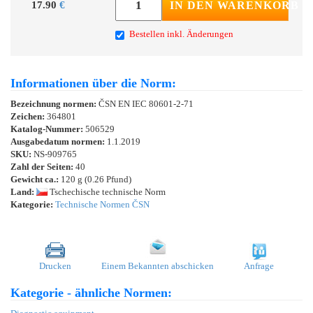
17.90
€
IN DEN WARENKORB
Bestellen inkl. Änderungen
Informationen über die Norm:
Bezeichnung normen:
ČSN EN IEC 80601-2-71
Zeichen:
364801
Katalog-Nummer:
506529
Ausgabedatum normen:
1.1.2019
SKU:
NS-909765
Zahl der Seiten:
40
Gewicht ca.:
120 g (0.26 Pfund)
Land:
Tschechische technische Norm
Kategorie:
Technische Normen ČSN
Drucken
Einem Bekannten abschicken
Anfrage
Kategorie - ähnliche Normen: