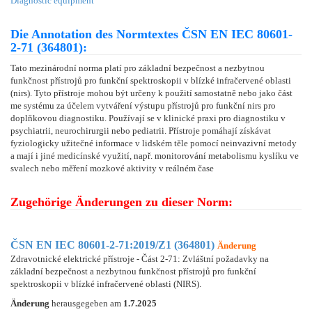
Diagnostic equipment
Die Annotation des Normtextes ČSN EN IEC 80601-
2-71 (364801):
Tato mezinárodní norma platí pro základní bezpečnost a nezbytnou
funkčnost přístrojů pro funkční spektroskopii v blízké infračervené oblasti
(nirs). Tyto přístroje mohou být určeny k použití samostatně nebo jako část
me systému za účelem vytváření výstupu přístrojů pro funkční nirs pro
doplňkovou diagnostiku. Používají se v klinické praxi pro diagnostiku v
psychiatrii, neurochirurgii nebo pediatrii. Přístroje pomáhají získávat
fyziologicky užitečné informace v lidském těle pomocí neinvazivní metody
a mají i jiné medicínské využití, např. monitorování metabolismu kyslíku ve
svalech nebo měření mozkové aktivity v reálném čase
Zugehörige Änderungen zu dieser Norm:
ČSN EN IEC 80601-2-71:2019/Z1 (364801)
Änderung
Zdravotnické elektrické přístroje - Část 2-71: Zvláštní požadavky na
základní bezpečnost a nezbytnou funkčnost přístrojů pro funkční
spektroskopii v blízké infračervené oblasti (NIRS).
Änderung
herausgegeben am
1.7.2025