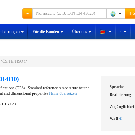
S
stleistungen
Für die Kunden
Über uns
€
 "ČSN EN ISO 1"
014110)
Sprache
ications (GPS) - Standard reference temperature for the
cal and dimensional properties
Name übersetzen
Realisierung
m
1.1.2023
Zugänglichkei
9.20
€