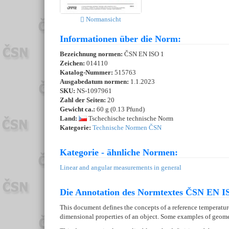
Normansicht
Informationen über die Norm:
Bezeichnung normen:
ČSN EN ISO 1
Zeichen:
014110
Katalog-Nummer:
515763
Ausgabedatum normen:
1.1.2023
SKU:
NS-1097961
Zahl der Seiten:
20
Gewicht ca.:
60 g (0.13 Pfund)
Land:
Tschechische technische Norm
Kategorie:
Technische Normen ČSN
Kategorie - ähnliche Normen:
Linear and angular measurements in general
Die Annotation des Normtextes ČSN EN IS
This document defines the concepts of a reference temperature
dimensional properties of an object. Some examples of geometr