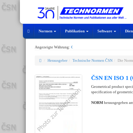
Normen
Publikation
Software
Dien
Angezeigte Währung:
€
Herausgeber
Technische Normen ČSN
Die Norm
ČSN EN ISO 1 (
Geometrical product specif
specification of geometri
NORM
herausgegeben a