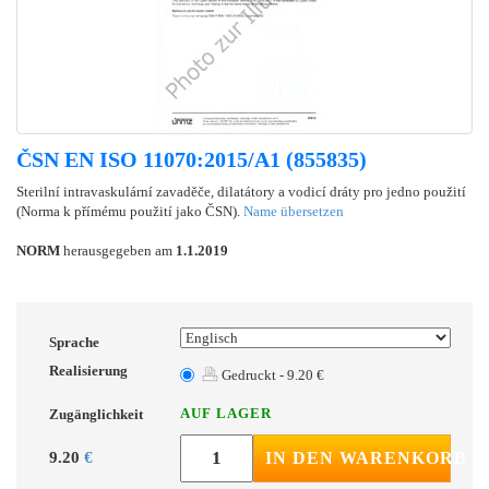
ČSN EN ISO 11070:2015/A1 (855835)
Sterilní intravaskulární zavaděče, dilatátory a vodicí dráty pro jedno použití
(Norma k přímému použití jako ČSN).
Name übersetzen
NORM
herausgegeben am
1.1.2019
Sprache
Realisierung
Gedruckt - 9.20 €
AUF LAGER
Zugänglichkeit
9.20
€
IN DEN WARENKORB