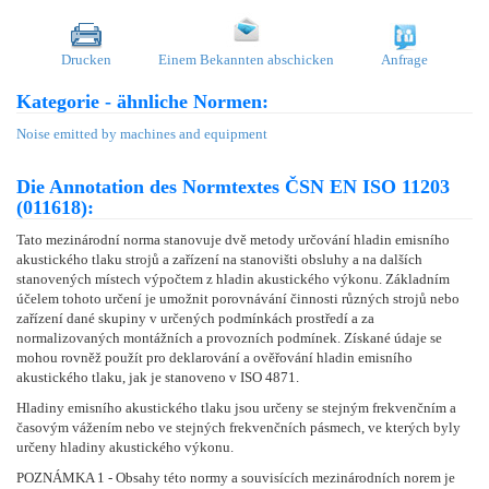
Drucken
Einem Bekannten abschicken
Anfrage
Kategorie - ähnliche Normen:
Noise emitted by machines and equipment
Die Annotation des Normtextes ČSN EN ISO 11203
(011618):
Tato mezinárodní norma stanovuje dvě metody určování hladin emisního
akustického tlaku strojů a zařízení na stanovišti obsluhy a na dalších
stanovených místech výpočtem z hladin akustického výkonu. Základním
účelem tohoto určení je umožnit porovnávání činnosti různých strojů nebo
zařízení dané skupiny v určených podmínkách prostředí a za
normalizovaných montážních a provozních podmínek. Získané údaje se
mohou rovněž použít pro deklarování a ověřování hladin emisního
akustického tlaku, jak je stanoveno v ISO 4871.
Hladiny emisního akustického tlaku jsou určeny se stejným frekvenčním a
časovým vážením nebo ve stejných frekvenčních pásmech, ve kterých byly
určeny hladiny akustického výkonu.
POZNÁMKA 1 - Obsahy této normy a souvisících mezinárodních norem je