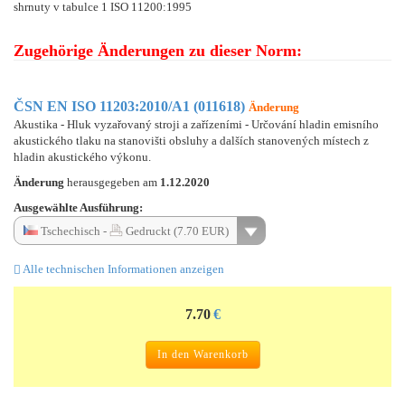
shrnuty v tabulce 1 ISO 11200:1995
Zugehörige Änderungen zu dieser Norm:
ČSN EN ISO 11203:2010/A1 (011618)
Änderung
Akustika - Hluk vyzařovaný stroji a zařízeními - Určování hladin emisního
akustického tlaku na stanovišti obsluhy a dalších stanovených místech z
hladin akustického výkonu.
Änderung
herausgegeben am
1.12.2020
Ausgewählte Ausführung:
Tschechisch -
Gedruckt (7.70 EUR)
Alle technischen Informationen anzeigen
7.70
€
In den Warenkorb