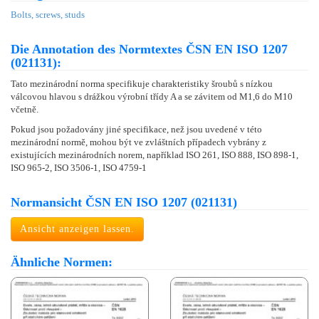
Bolts, screws, studs
Die Annotation des Normtextes ČSN EN ISO 1207
(021131):
Tato mezinárodní norma specifikuje charakteristiky šroubů s nízkou
válcovou hlavou s drážkou výrobní třídy A a se závitem od M1,6 do M10
včetně.
Pokud jsou požadovány jiné specifikace, než jsou uvedené v této
mezinárodní normě, mohou být ve zvláštních případech vybrány z
existujících mezinárodních norem, například ISO 261, ISO 888, ISO 898-1,
ISO 965-2, ISO 3506-1, ISO 4759-1
Normansicht ČSN EN ISO 1207 (021131)
Ansicht anzeigen lassen.
Ähnliche Normen: