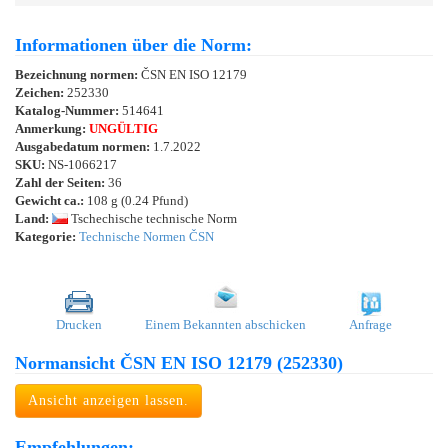
Informationen über die Norm:
Bezeichnung normen:
ČSN EN ISO 12179
Zeichen:
252330
Katalog-Nummer:
514641
Anmerkung:
UNGÜLTIG
Ausgabedatum normen:
1.7.2022
SKU:
NS-1066217
Zahl der Seiten:
36
Gewicht ca.:
108 g (0.24 Pfund)
Land:
Tschechische technische Norm
Kategorie:
Technische Normen ČSN
Drucken
Einem Bekannten abschicken
Anfrage
Normansicht ČSN EN ISO 12179 (252330)
Ansicht anzeigen lassen.
Empfehlungen: