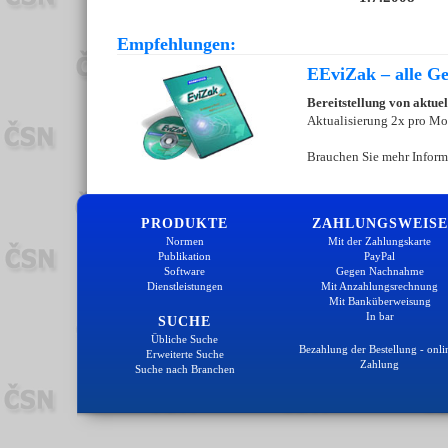
Empfehlungen:
EEviZak – alle Ges
Bereitstellung von aktue
Aktualisierung 2x pro Mo
Brauchen Sie mehr Inform
PRODUKTE
ZAHLUNGSWEISE
Normen
Mit der Zahlungskarte
Publikation
PayPal
Software
Gegen Nachnahme
Dienstleistungen
Mit Anzahlungsrechnung
Mit Banküberweisung
In bar
SUCHE
Übliche Suche
Bezahlung der Bestellung - onli
Erweiterte Suche
Zahlung
Suche nach Branchen