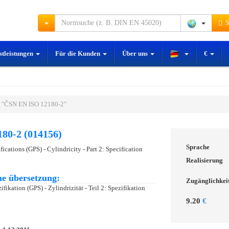
S
stleistungen
Für die Kunden
Über uns
€
 "ČSN EN ISO 12180-2"
80-2 (014156)
Sprache
ications (GPS) - Cylindricity - Part 2: Specification
Realisierung
e übersetzung:
Zugänglichkei
ikation (GPS) - Zylindrizität - Teil 2: Spezifikation
9.20
€