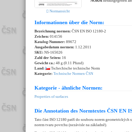
NORM
herausgegeben a
Normansicht
Informationen über die Norm:
Bezeichnung normen:
ČSN EN ISO 12180-2
Zeichen:
014156
Katalog-Nummer:
89672
Ausgabedatum normen:
1.12.2011
SKU:
NS-165026
Zahl der Seiten:
16
Gewicht ca.:
48 g (0.11 Pfund)
Land:
Tschechische technische Norm
Kategorie:
Technische Normen ČSN
Kategorie - ähnliche Normen:
Properties of surfaces
Die Annotation des Normtextes ČSN EN IS
Tato část ISO 12180 patří do souboru norem geometrických 
norem tvaru povrchu (nezávisle na základně).