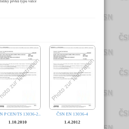
ristiky prvků typu válce
N P CEN/TS 13036-2..
ČSN EN 13036-4
1.10.2010
1.4.2012