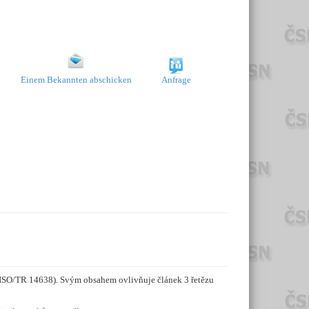
Einem Bekannten abschicken
Anfrage
z ISO/TR 14638). Svým obsahem ovlivňuje článek 3 řetězu