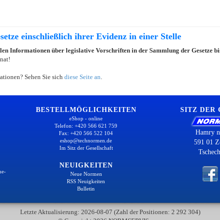
etze einschließlich ihrer Evidenz in einer Stelle
llen Informationen über legislative Vorschriften in der Sammlung der Gesetze b
nat!
ationen? Sehen Sie sich
diese Seite an
.
BESTELLMÖGLICHKEITEN
SITZ DER
eShop - online
Telefon: +420 566 621 759
Hamry n
Fax: +420 566 522 104
eshop@technormen.de
591 01 Z
Im Sitz der Gesellschaft
Tschech
NEUIGKEITEN
ne-
Neue Normen
RSS Neuigkeiten
Bulletin
Letzte Aktualisierung: 2026-08-07 (Zahl der Positionen: 2 292 304)