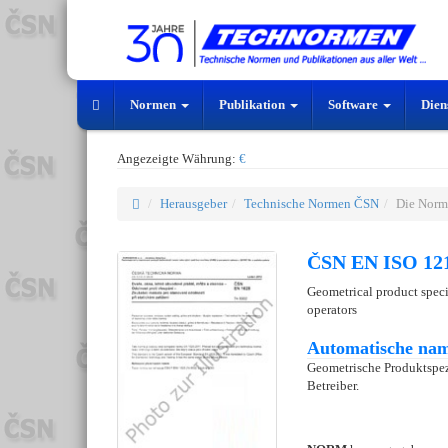
Normen
Publikation
Software
Dien
Angezeigte Währung:
€
Herausgeber
Technische Normen ČSN
Die Norm
ČSN EN ISO 121
Geometrical product specif
operators
Automatische nam
Geometrische Produktspezif
Betreiber.