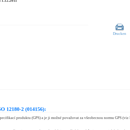
m
1.12.2011
Drucken
O 12180-2 (014156):
specifikací produktu (GPS) a je ji možné považovat za všeobecnou normu GPS (vi