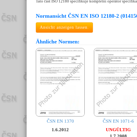
Tato část ISO 12180 specifikuje kompletní operátor specifika
Normansicht ČSN EN ISO 12180-2 (01415
Ansicht anzeigen lassen.
Ähnliche Normen:
ČSN EN 1370
ČSN EN 1071-6
1.6.2012
UNGÜLTIG
1.7.2008