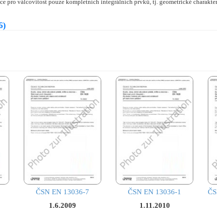
ce pro válcovitost pouze kompletních integrálních prvků, tj. geometrické charakte
6)
ČSN EN 13036-7
ČSN EN 13036-1
ČS
1.6.2009
1.11.2010