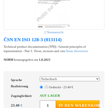
Normansicht
ČSN EN ISO 128-3 (013114)
Technical product documentation (TPD) - General principles of
representation - Part 3: Views, sections and cuts
Name übersetzen
NORM
herausgegeben am
1.8.2023
Sprache
Realisierung
Gedruckt - 23.40 €
AUF LAGER
Zugänglichkeit
23.40
€
IN DEN WARENKORB