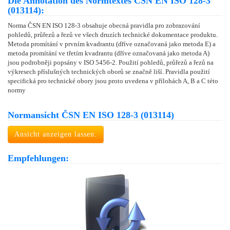
Die Annotation des Normtextes ČSN EN ISO 128-3
(013114):
Norma ČSN EN ISO 128-3 obsahuje obecná pravidla pro zobrazování
pohledů, průřezů a řezů ve všech druzích technické dokumentace produktu.
Metoda promítání v prvním kvadrantu (dříve označovaná jako metoda E) a
metoda promítání ve třetím kvadrantu (dříve označovaná jako metoda A)
jsou podrobněji popsány v ISO 5456-2. Použití pohledů, průřezů a řezů na
výkresech příslušných technických oborů se značně liší. Pravidla použití
specifická pro technické obory jsou proto uvedena v přílohách A, B a C této
normy
Normansicht ČSN EN ISO 128-3 (013114)
Ansicht anzeigen lassen.
Empfehlungen: