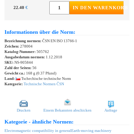
22.40
€
IN DEN WARENKORB
Informationen über die Norm:
Bezeichnung normen:
ČSN EN ISO 13766-1
Zeichen:
278004
Katalog-Nummer:
505762
Ausgabedatum normen:
1.12.2018
SKU:
NS-905844
Zahl der Seiten:
56
Gewicht ca.:
168 g (0.37 Pfund)
Land:
Tschechische technische Norm
Kategorie:
Technische Normen ČSN
Drucken
Einem Bekannten abschicken
Anfrage
Kategorie - ähnliche Normen:
Electromagnetic compatibility in general
Earth-moving machinery