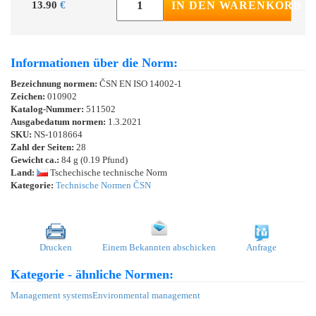
13.90
€
IN DEN WARENKORB
Informationen über die Norm:
Bezeichnung normen:
ČSN EN ISO 14002-1
Zeichen:
010902
Katalog-Nummer:
511502
Ausgabedatum normen:
1.3.2021
SKU:
NS-1018664
Zahl der Seiten:
28
Gewicht ca.:
84 g (0.19 Pfund)
Land:
Tschechische technische Norm
Kategorie:
Technische Normen ČSN
Drucken
Einem Bekannten abschicken
Anfrage
Kategorie - ähnliche Normen:
Management systems
Environmental management