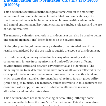
Die Annotation des Normtextes ČSN EN ISO 14008
(010908):
This document specifies a methodological framework for the monetary
valuation of environmental impacts and related environmental aspects.
Environmental impacts include impacts on human health, and on the built
and natural environment. Environmental aspects include releases and the use
of natural resources.
The monetary valuation methods in this document can also be used to better
understand organizations´ dependencies on the environment.
During the planning of the monetary valuation, the intended use of the
results is considered but the use itself is outside the scope of this document.
In this document, monetary valuation is a way of expressing value in a
common unit, for use in comparisons and trade-offs between different
environmental issues and between environmental and other issues. The
monetary value to be determined includes some or all values reflected in the
concept of total economic value. An anthropocentric perspective is taken,
which asserts that natural environment has value in so far as it gives utility
(well-being) to humans. The monetary values referred to in this document are
economic values applied in trade-offs between alternative resource
allocations, and not absolute values.
This document does not include costing or accounting, although some
valuation methods have the term "cost" in their name. This document does