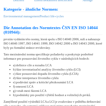
Drucken
Einem Bekannten abschicken
Anfrage
Kategorie - ähnliche Normen:
Environmental management
Product life-cycles
Die Annotation des Normtextes ČSN EN ISO 14044
(010944):
prvním vydáním této normy, která spolu s ISO 14040:2006, ruší a nahrazuje
ISO 14040:1997, ISO 14041:1999, ISO 14042:2000 a ISO 14043:2000, které
byly po formální stránce revidovány.
Tato mezinárodní norma specifikuje požadavky a poskytuje podrobné
informace pro posuzování životního cyklu v následujících bodech:
a) definice cíle a rozsahu LCA
b) fáze inventarizační analýzy životního cyklu (LCI)
c) fáze posuzování dopadu životního cyklu (LCIA)
d) fáze interpretace životního cyklu
e) podávání zpráv a kritické přezkoumání LCA
f) omezení LCA
g) vztah mezi fázemi LCA
h) podmínky pro použití výběrů hodnot a volitelných prvků.
Zamýšlené použití výsledků LCA a LCI je zvažováno v průběhu definování
cíle a rozsahu, ale samotná aplikace stojí mimo rozsah této mezinárodní