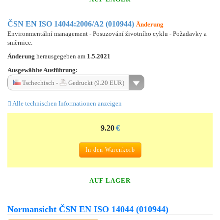
ČSN EN ISO 14044:2006/A2 (010944)
Änderung
Environmentální management - Posuzování životního cyklu - Požadavky a
směrnice.
Änderung
herausgegeben am
1.5.2021
Ausgewählte Ausführung:
Tschechisch -
Gedruckt (9.20 EUR)
Alle technischen Informationen anzeigen
9.20
€
In den Warenkorb
AUF LAGER
Normansicht ČSN EN ISO 14044 (010944)