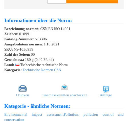
Informationen über die Norm:
Bezeichnung normen:
ČSN EN ISO 14091
Zeichen:
010991
Katalog-Nummer:
513396
Ausgabedatum normen:
1.10.2021
SKU:
NS-1036939
Zahl der Seiten:
60
Gewicht ca.:
180 g (0.40 Pfund)
Land:
Tschechische technische Norm
Kategorie:
Technische Normen ČSN
Drucken
Einem Bekannten abschicken
Anfrage
Kategorie - ähnliche Normen:
Environmental impact assessment
Pollution, pollution control and
conservation