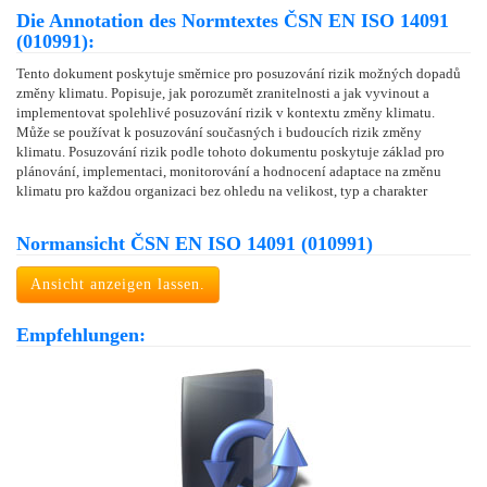
Die Annotation des Normtextes ČSN EN ISO 14091
(010991):
Tento dokument poskytuje směrnice pro posuzování rizik možných dopadů
změny klimatu. Popisuje, jak porozumět zranitelnosti a jak vyvinout a
implementovat spolehlivé posuzování rizik v kontextu změny klimatu.
Může se používat k posuzování současných i budoucích rizik změny
klimatu. Posuzování rizik podle tohoto dokumentu poskytuje základ pro
plánování, implementaci, monitorování a hodnocení adaptace na změnu
klimatu pro každou organizaci bez ohledu na velikost, typ a charakter
Normansicht ČSN EN ISO 14091 (010991)
Ansicht anzeigen lassen.
Empfehlungen: