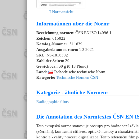
Normansicht
Informationen über die Norm:
Bezeichnung normen:
ČSN EN ISO 14096-1
Zeichen:
015022
Katalog-Nummer:
511639
Ausgabedatum normen:
1.2.2021
SKU:
NS-1016582
Zahl der Seiten:
20
Gewicht ca.:
60 g (0.13 Pfund)
Land:
Tschechische technische Norm
Kategorie:
Technische Normen ČSN
Kategorie - ähnliche Normen:
Radiographic films
Die Annotation des Normtextes ČSN EN IS
Tato evropská norma stanovuje postupy pro hodnocení základn
(zčernání), kontrastní citlivost optické hustoty a charakte
kontrole kvality procesu digitalizace. Tento referenční film