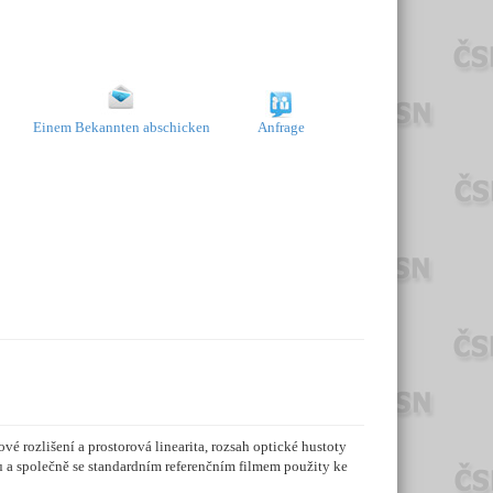
Einem Bekannten abschicken
Anfrage
 rozlišení a prostorová linearita, rozsah optické hustoty
ru a společně se standardním referenčním filmem použity ke