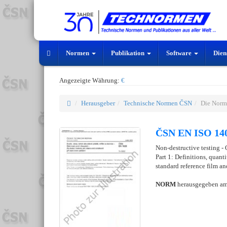
Normen
Publikation
Software
Dien
Angezeigte Währung:
€
Herausgeber
Technische Normen ČSN
Die Norm
ČSN EN ISO 140
Non-destructive testing - 
Part 1: Definitions, quant
standard reference film an
NORM
herausgegeben a