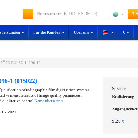
S
stleistungen
Für die Kunden
Über uns
€
 "ČSN EN ISO 14096-1"
96-1 (015022)
Sprache
Qualification of radiographic film digitisation systems -
itative measurements of image quality parameters,
Realisierung
d qualitative control
Name übersetzen
Zugänglichkei
m
1.2.2021
9.20
€