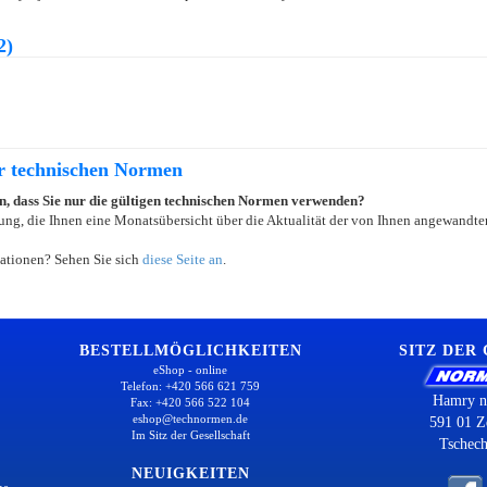
2)
er technischen Normen
ein, dass Sie nur die gültigen technischen Normen verwenden?
ung, die Ihnen eine Monatsübersicht über die Aktualität der von Ihnen angewandten
ationen? Sehen Sie sich
diese Seite an
.
BESTELLMÖGLICHKEITEN
SITZ DER
eShop - online
Telefon: +420 566 621 759
Hamry n
Fax: +420 566 522 104
eshop@technormen.de
591 01 Z
Im Sitz der Gesellschaft
Tschech
NEUIGKEITEN