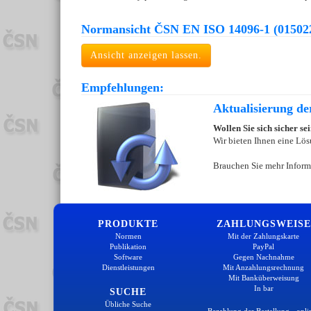
Normansicht ČSN EN ISO 14096-1 (01502
Ansicht anzeigen lassen.
Empfehlungen:
Aktualisierung d
Wollen Sie sich sicher s
Wir bieten Ihnen eine Lös
Brauchen Sie mehr Inform
PRODUKTE
ZAHLUNGSWEISE
Normen
Mit der Zahlungskarte
Publikation
PayPal
Software
Gegen Nachnahme
Dienstleistungen
Mit Anzahlungsrechnung
Mit Banküberweisung
In bar
SUCHE
Übliche Suche