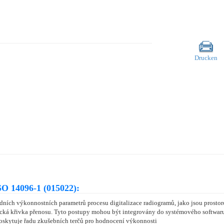
Drucken
O 14096-1 (015022):
ích výkonnostních parametrů procesu digitalizace radiogramů, jako jsou prostorové
ristická křivka přenosu. Tyto postupy mohou být integrovány do systémového softwa
 poskytuje řadu zkušebních terčů pro hodnocení výkonnosti