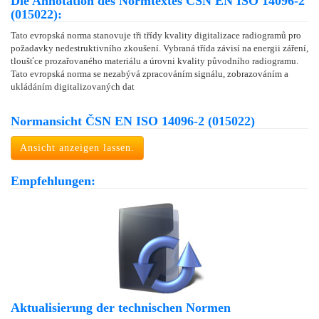
Die Annotation des Normtextes ČSN EN ISO 14096-2
(015022):
Tato evropská norma stanovuje tři třídy kvality digitalizace radiogramů pro
požadavky nedestruktivního zkoušení. Vybraná třída závisí na energii záření,
tloušťce prozařovaného materiálu a úrovni kvality původního radiogramu.
Tato evropská norma se nezabývá zpracováním signálu, zobrazováním a
ukládáním digitalizovaných dat
Normansicht ČSN EN ISO 14096-2 (015022)
Ansicht anzeigen lassen.
Empfehlungen:
Aktualisierung der technischen Normen