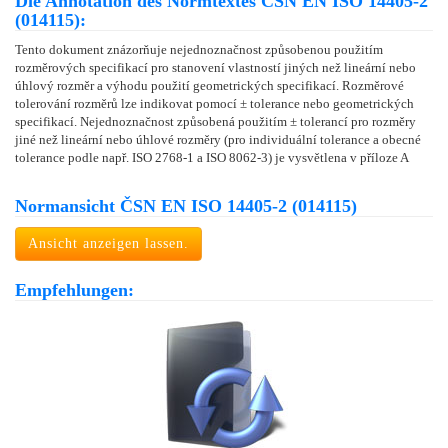
Die Annotation des Normtextes ČSN EN ISO 14405-2
(014115):
Tento dokument znázorňuje nejednoznačnost způsobenou použitím
rozměrových specifikací pro stanovení vlastností jiných než lineární nebo
úhlový rozměr a výhodu použití geometrických specifikací. Rozměrové
tolerování rozměrů lze indikovat pomocí ± tolerance nebo geometrických
specifikací. Nejednoznačnost způsobená použitím ± tolerancí pro rozměry
jiné než lineární nebo úhlové rozměry (pro individuální tolerance a obecné
tolerance podle např. ISO 2768-1 a ISO 8062-3) je vysvětlena v příloze A
Normansicht ČSN EN ISO 14405-2 (014115)
Ansicht anzeigen lassen.
Empfehlungen: