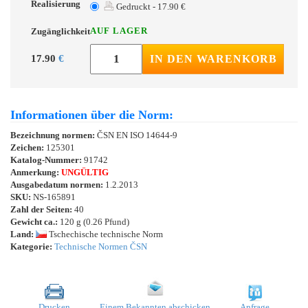
Realisierung
Gedruckt - 17.90 €
AUF LAGER
Zugänglichkeit
17.90
€
IN DEN WARENKORB
Informationen über die Norm:
Bezeichnung normen:
ČSN EN ISO 14644-9
Zeichen:
125301
Katalog-Nummer:
91742
Anmerkung:
UNGÜLTIG
Ausgabedatum normen:
1.2.2013
SKU:
NS-165891
Zahl der Seiten:
40
Gewicht ca.:
120 g (0.26 Pfund)
Land:
Tschechische technische Norm
Kategorie:
Technische Normen ČSN
Drucken
Einem Bekannten abschicken
Anfrage