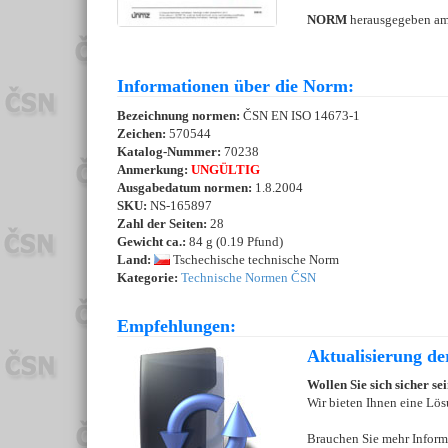
NORM
herausgegeben a
Informationen über die Norm:
Bezeichnung normen:
ČSN EN ISO 14673-1
Zeichen:
570544
Katalog-Nummer:
70238
Anmerkung:
UNGÜLTIG
Ausgabedatum normen:
1.8.2004
SKU:
NS-165897
Zahl der Seiten:
28
Gewicht ca.:
84 g (0.19 Pfund)
Land:
Tschechische technische Norm
Kategorie:
Technische Normen ČSN
Empfehlungen:
Aktualisierung d
Wollen Sie sich sicher s
Wir bieten Ihnen eine Lös
Brauchen Sie mehr Inform