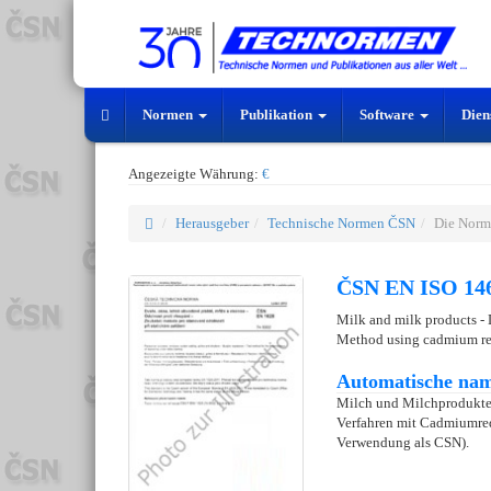
Normen
Publikation
Software
Dien
Angezeigte Währung:
€
Herausgeber
Technische Normen ČSN
Die Norm
ČSN EN ISO 146
Milk and milk products - D
Method using cadmium re
Automatische nam
Milch und Milchprodukte -
Verfahren mit Cadmiumred
Verwendung als CSN).