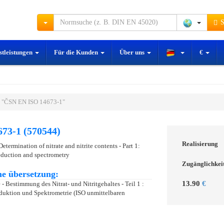
S
stleistungen
Für die Kunden
Über uns
€
 "ČSN EN ISO 14673-1"
73-1 (570544)
Realisierung
etermination of nitrate and nitrite contents - Part 1:
duction and spectrometry
Zugänglichkei
e übersetzung:
13.90
€
 Bestimmung des Nitrat- und Nitritgehaltes - Teil 1 :
uktion und Spektrometrie (ISO unmittelbaren