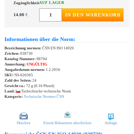
AUF LAGER
Zugänglichkeit
14.00
€
IN DEN WARENKORB
Informationen über die Norm:
Bezeichnung normen:
ČSN EN ISO 14920
Zeichen:
038730
Katalog-Nummer:
98794
Anmerkung:
UNGÜLTIG
Ausgabedatum normen:
1.2.2016
SKU:
NS-626365
Zahl der Seiten:
24
Gewicht ca.:
72 g (0.16 Pfund)
Land:
Tschechische technische Norm
Kategorie:
Technische Normen ČSN
Drucken
Einem Bekannten abschicken
Anfrage