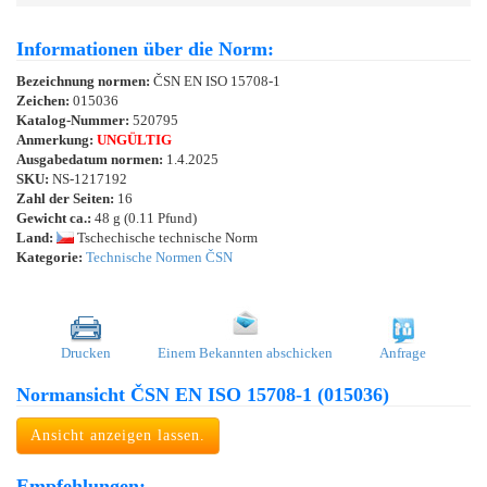
Informationen über die Norm:
Bezeichnung normen:
ČSN EN ISO 15708-1
Zeichen:
015036
Katalog-Nummer:
520795
Anmerkung:
UNGÜLTIG
Ausgabedatum normen:
1.4.2025
SKU:
NS-1217192
Zahl der Seiten:
16
Gewicht ca.:
48 g (0.11 Pfund)
Land:
Tschechische technische Norm
Kategorie:
Technische Normen ČSN
Drucken
Einem Bekannten abschicken
Anfrage
Normansicht ČSN EN ISO 15708-1 (015036)
Ansicht anzeigen lassen.
Empfehlungen: