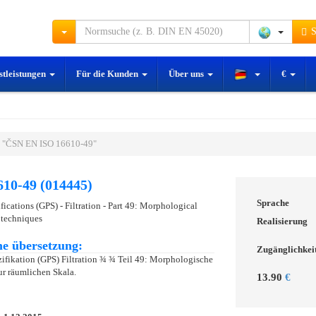
S
stleistungen
Für die Kunden
Über uns
€
 "ČSN EN ISO 16610-49"
10-49 (014445)
Sprache
ications (GPS) - Filtration - Part 49: Morphological
e techniques
Realisierung
e übersetzung:
Zugänglichkei
ifikation (GPS) Filtration ¾ ¾ Teil 49: Morphologische
zur räumlichen Skala.
13.90
€