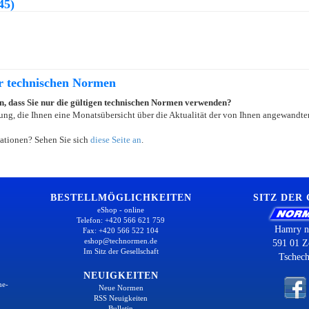
45)
er technischen Normen
ein, dass Sie nur die gültigen technischen Normen verwenden?
ung, die Ihnen eine Monatsübersicht über die Aktualität der von Ihnen angewandten
ationen? Sehen Sie sich
diese Seite an
.
BESTELLMÖGLICHKEITEN
SITZ DER
eShop - online
Telefon: +420 566 621 759
Hamry n
Fax: +420 566 522 104
eshop@technormen.de
591 01 Z
Im Sitz der Gesellschaft
Tschech
NEUIGKEITEN
ne-
Neue Normen
RSS Neuigkeiten
Bulletin