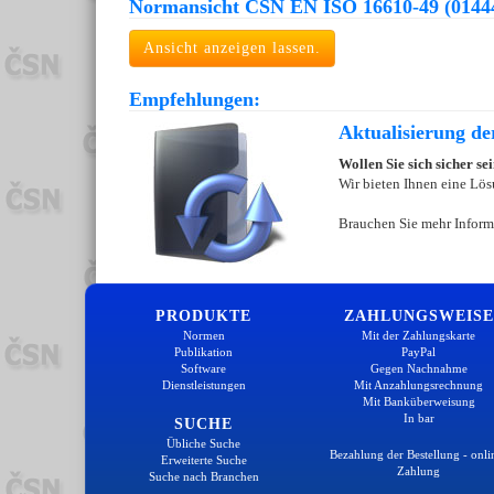
Normansicht ČSN EN ISO 16610-49 (0144
Ansicht anzeigen lassen.
Empfehlungen:
Aktualisierung d
Wollen Sie sich sicher s
Wir bieten Ihnen eine Lös
Brauchen Sie mehr Inform
PRODUKTE
ZAHLUNGSWEISE
Normen
Mit der Zahlungskarte
Publikation
PayPal
Software
Gegen Nachnahme
Dienstleistungen
Mit Anzahlungsrechnung
Mit Banküberweisung
In bar
SUCHE
Übliche Suche
Bezahlung der Bestellung - onli
Erweiterte Suche
Zahlung
Suche nach Branchen