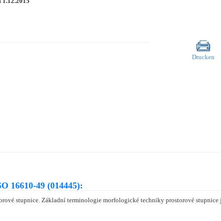
m
1.12.2015
Drucken
O 16610-49 (014445):
orové stupnice. Základní terminologie morfologické techniky prostorové stupnice 