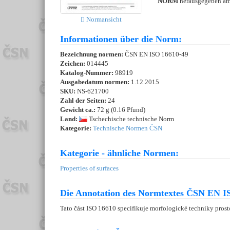
NORM
herausgegeben a
Normansicht
Informationen über die Norm:
Bezeichnung normen:
ČSN EN ISO 16610-49
Zeichen:
014445
Katalog-Nummer:
98919
Ausgabedatum normen:
1.12.2015
SKU:
NS-621700
Zahl der Seiten:
24
Gewicht ca.:
72 g (0.16 Pfund)
Land:
Tschechische technische Norm
Kategorie:
Technische Normen ČSN
Kategorie - ähnliche Normen:
Properties of surfaces
Die Annotation des Normtextes ČSN EN IS
Tato část ISO 16610 specifikuje morfologické techniky prost