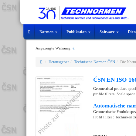
Normen
Publikation
Software
Dien
Angezeigte Währung:
€
Herausgeber
Technische Normen ČSN
Die Norm
ČSN EN ISO 166
Geometrical product specif
profile filters: Scale spac
Automatische nam
Geometrische Produktspez
Profil Filter : Techniken 