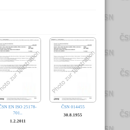
ČSN EN ISO 25178-
ČSN 014455
701..
30.8.1955
1.2.2011