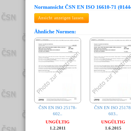
Normansicht ČSN EN ISO 16610-71 (0144
Ansicht anzeigen lassen.
Ähnliche Normen:
ČSN EN ISO 25178-
ČSN EN ISO 25178
602..
603..
UNGÜLTIG
UNGÜLTIG
1.2.2011
1.6.2015