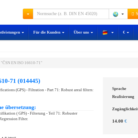
S
stleistungen
Für die Kunden
Über uns
€
 "ČSN EN ISO 16610-71"
10-71 (014445)
Sprache
cations (GPS) - Filtration - Part 71: Robust areal filters:
Realisierung
e übersetzung:
Zugänglichkei
fikation ( GPS) - Filterung - Teil 71: Robuster
Regression Filter.
14.00
€