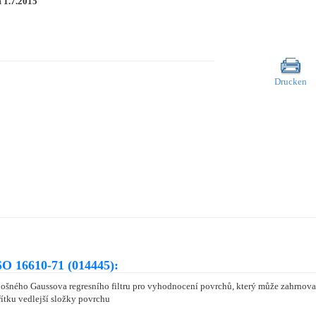
m
1.7.2015
Drucken
O 16610-71 (014445):
plošného Gaussova regresního filtru pro vyhodnocení povrchů, který může zahrnovat 
ítku vedlejší složky povrchu