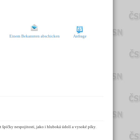
Einem Bekannten abschicken
Anfrage
špičky nespojitosti, jako i hluboká údolí a vysoké píky.