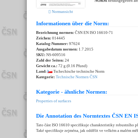
NORM
herausgegeben a
Normansicht
Informationen über die Norm:
Bezeichnung normen:
ČSN EN ISO 16610-71
Zeichen:
014445
Katalog-Nummer:
97624
Ausgabedatum normen:
1.7.2015
SKU:
NS-609516
Zahl der Seiten:
24
Gewicht ca.:
72 g (0.16 Pfund)
Land:
Tschechische technische Norm
Kategorie:
Technische Normen ČSN
Kategorie - ähnliche Normen:
Properties of surfaces
Die Annotation des Normtextes ČSN EN IS
Tato část ISO 16610 specifikuje charakteristiky robustního 
Také specifikuje zejména, jak oddělit ve velkém a malém měř