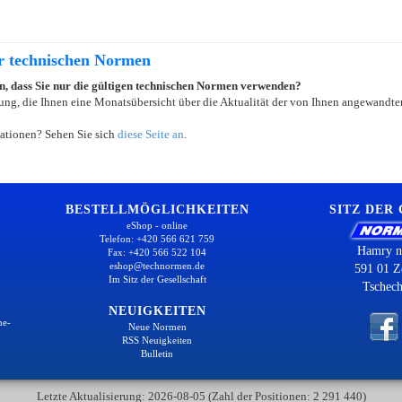
er technischen Normen
ein, dass Sie nur die gültigen technischen Normen verwenden?
ung, die Ihnen eine Monatsübersicht über die Aktualität der von Ihnen angewandten
ationen? Sehen Sie sich
diese Seite an
.
BESTELLMÖGLICHKEITEN
SITZ DER
eShop - online
Telefon: +420 566 621 759
Hamry n
Fax: +420 566 522 104
eshop@technormen.de
591 01 Z
Im Sitz der Gesellschaft
Tschech
NEUIGKEITEN
ne-
Neue Normen
RSS Neuigkeiten
Bulletin
Letzte Aktualisierung: 2026-08-05 (Zahl der Positionen: 2 291 440)