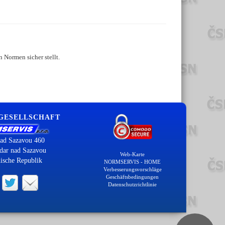
 Normen sicher stellt.
 GESELLSCHAFT
ad Sazavou 460
dar nad Sazavou
Web-Karte
ische Republik
NORMSERVIS - HOME
Verbesserungsvorschläge
Geschäftsbedingungen
Datenschutzrichtlinie