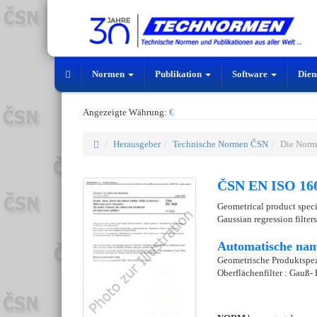
Normen
Publikation
Software
Dien
Angezeigte Währung:
€
Herausgeber
Technische Normen ČSN
Die Norm
ČSN EN ISO 166
Geometrical product specifi
Gaussian regression filters
Automatische nam
Geometrische Produktspezi
Oberflächenfilter : Gauß- 