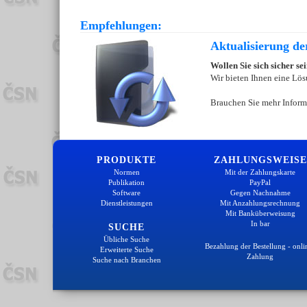
Empfehlungen:
Aktualisierung d
Wollen Sie sich sicher s
Wir bieten Ihnen eine Lös
Brauchen Sie mehr Inform
PRODUKTE
ZAHLUNGSWEISE
Normen
Mit der Zahlungskarte
Publikation
PayPal
Software
Gegen Nachnahme
Dienstleistungen
Mit Anzahlungsrechnung
Mit Banküberweisung
In bar
SUCHE
Übliche Suche
Bezahlung der Bestellung - onli
Erweiterte Suche
Zahlung
Suche nach Branchen