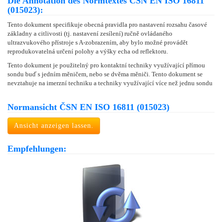
Die Annotation des Normtextes ČSN EN ISO 16811
(015023):
Tento dokument specifikuje obecná pravidla pro nastavení rozsahu časové
základny a citlivosti (tj. nastavení zesílení) ručně ovládaného
ultrazvukového přístroje s A-zobrazením, aby bylo možné provádět
reprodukovatelná určení polohy a výšky echa od reflektoru.
Tento dokument je použitelný pro kontaktní techniky využívající přímou
sondu buď s jedním měničem, nebo se dvěma měniči. Tento dokument se
nevztahuje na imerzní techniku a techniky využívající více než jednu sondu
Normansicht ČSN EN ISO 16811 (015023)
Ansicht anzeigen lassen.
Empfehlungen: