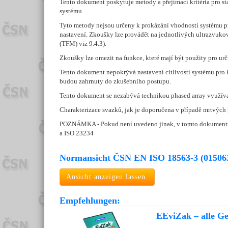
Tento dokument poskytuje metody a přejímací kritéria pro s
systému.
Tyto metody nejsou určeny k prokázání vhodnosti systému pr
nastavení. Zkoušky lze provádět na jednotlivých ultrazvukov
(TFM) viz 9.4.3).
Zkoušky lze omezit na funkce, které mají být použity pro urč
Tento dokument nepokrývá nastavení citlivosti systému pro k
budou zahrnuty do zkušebního postupu.
Tento dokument se nezabývá technikou phased array využív
Charakterizace svazků, jak je doporučena v případě mrtvých p
POZNÁMKA - Pokud není uvedeno jinak, v tomto dokumentu se
a ISO 23234
Normansicht ČSN EN ISO 18563-3 (01506
Ansicht anzeigen lassen.
Empfehlungen:
EEviZak – alle Ges