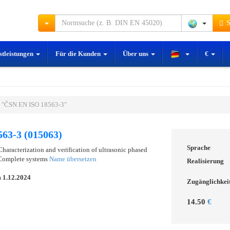
S
stleistungen
Für die Kunden
Über uns
€
 "ČSN EN ISO 18563-3"
63-3 (015063)
Sprache
Characterization and verification of ultrasonic phased
: Complete systems
Name übersetzen
Realisierung
m
1.12.2024
Zugänglichkei
14.50
€