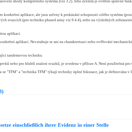
tanovení shody kompletního systému (viz 3.2). Jeho účelem je ověření správné fu
o konkrétní aplikace, ale jsou určeny k prokázání schopnosti celého systému (pou
ých svazcích (pro techniku phased array viz 9.4.4), nebo na výsledných zobrazení
itou aplikaci.
onkrétní aplikaci. Nevztahuje se ani na charakterizaci nebo ověřování mechanické
ající tandemovou techniku.
rvků nebo pro hlubší znalost svazků, je uvedena v příloze A. Není použitelná pro 
 "TFM" a "technika TFM" týkají techniky úplné fokusace, jak je definována v IS
3)
etze einschließlich ihrer Evidenz in einer Stelle