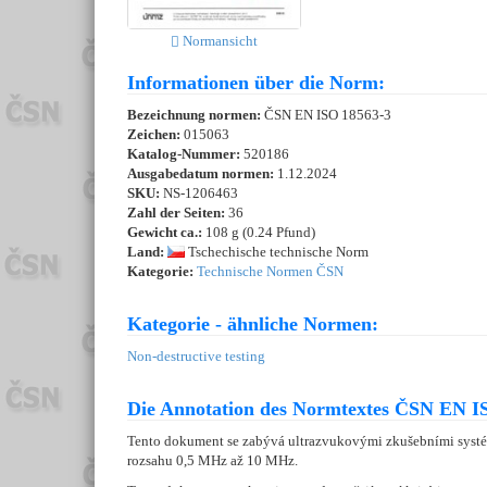
Normansicht
Informationen über die Norm:
Bezeichnung normen:
ČSN EN ISO 18563-3
Zeichen:
015063
Katalog-Nummer:
520186
Ausgabedatum normen:
1.12.2024
SKU:
NS-1206463
Zahl der Seiten:
36
Gewicht ca.:
108 g (0.24 Pfund)
Land:
Tschechische technische Norm
Kategorie:
Technische Normen ČSN
Kategorie - ähnliche Normen:
Non-destructive testing
Die Annotation des Normtextes ČSN EN IS
Tento dokument se zabývá ultrazvukovými zkušebními systémy
rozsahu 0,5 MHz až 10 MHz.