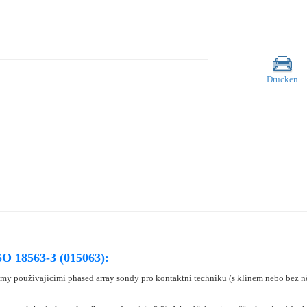
Drucken
O 18563-3 (015063):
 používajícími phased array sondy pro kontaktní techniku (s klínem nebo bez něj