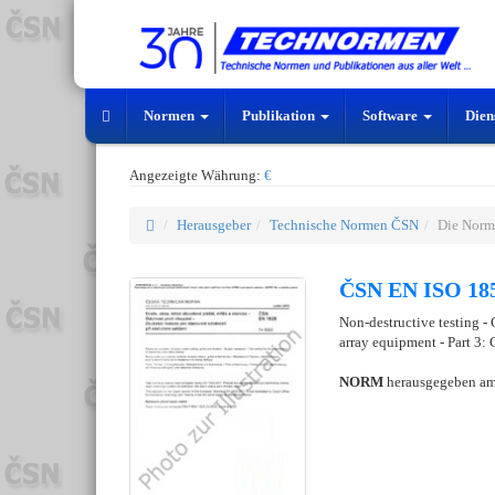
Normen
Publikation
Software
Dien
Angezeigte Währung:
€
Herausgeber
Technische Normen ČSN
Die Norm
ČSN EN ISO 185
Non-destructive testing - 
array equipment - Part 3
NORM
herausgegeben a