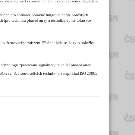
nkce systému před zkoušením nebo ověření absence degradace
žitého pro aplikaci) správně fungovat podle použitých
ch (pro techniku phased array a techniku úplné fokusace
ho skenovacího zařízení. Předpokládá se, že tyto položky
technologii zpracování signálu využívající phased array.
O 23243, a souvisejících technik, viz například ISO 23865