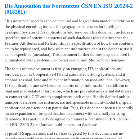
Die Annotation des Normtextes ČSN EN ISO 20524-2
(018281):
This document specifies the conceptual and logical data model in addition to
the physical encoding formats for geographic databases for Intelligent
Transport Systems (ITS) applications and services. This document includes a
specification of potential contents of such databases (data dictionaries for
Features, Attributes and Relationships), a specification of how these contents
are to be represented, and how relevant information about the database itself
can be specified (metadata). This document further defines map data used in
automated driving systems, Cooperative-ITS, and Multi-modal transport.
The focus of this document is firstly on emerging ITS applications and
services, such as Cooperative-ITS and automated driving systems, and it
emphasizes road, lane and relevant information on road and lane. However,
ITS applications and services also require other information in addition to
road and road-related information, which are provided as external databases
to connect with GDF and to complement each other. Highly defined public
transport databases, for instance, are indispensable in multi-modal transport
applications and services in particular. Thus, this document focuses secondly
on an expansion of the specification to connect with externally existing
databases. It is particularly designed to connect a Transmodel (EN 12896-1
and EN 12896-2) conformant public transport database.
Typical ITS applications and services targeted by this document are in-
vehicle or portable navigation systems, traffic management centres, or