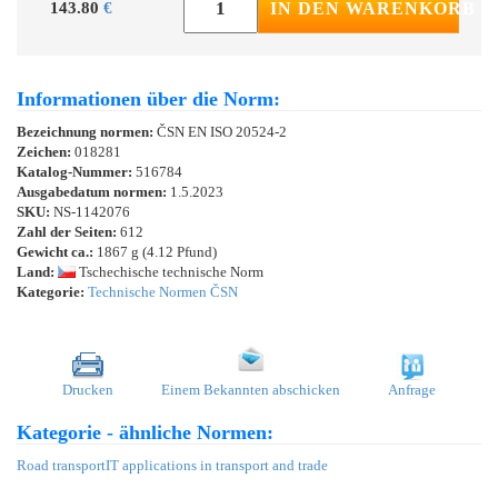
143.80
€
IN DEN WARENKORB
Informationen über die Norm:
Bezeichnung normen:
ČSN EN ISO 20524-2
Zeichen:
018281
Katalog-Nummer:
516784
Ausgabedatum normen:
1.5.2023
SKU:
NS-1142076
Zahl der Seiten:
612
Gewicht ca.:
1867 g (4.12 Pfund)
Land:
Tschechische technische Norm
Kategorie:
Technische Normen ČSN
Drucken
Einem Bekannten abschicken
Anfrage
Kategorie - ähnliche Normen:
Road transport
IT applications in transport and trade